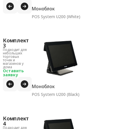
Моноблок
POS System U200 (White)
Комплект
3
Подходит для
небольших
торговых
точек и
магазинов у
дома
Оставить
заявку
Моноблок
POS System U200 (Black)
Комплект
4
Подходит для