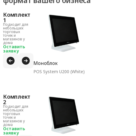
формат вашего бизнеса
Комплект
1
Подходит для
небольших
торговых
точек и
магазинов у
дома
Оставить
заявку
Моноблок
POS System U200 (White)
Комплект
2
Подходит для
небольших
торговых
точек и
магазинов у
дома
Оставить
заявку