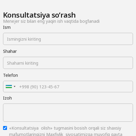
Konsultatsiya soʻrash
Menejer siz bilan eng yaqin ish vaqtida bogʻlanadi
Ism
Shahar
Telefon
Izoh
«Konsultatsiya olish» tugmasini bosish orqali siz shaxsiy
maʼlumotlaringizni Maxfiylik siyosatimizga muvofiq qayta