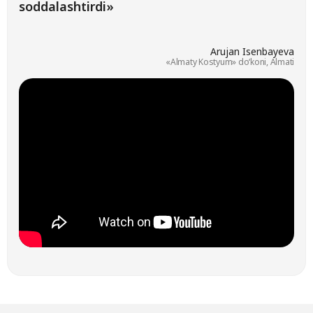
soddalashtirdi»
Arujan Isenbayeva
«Almaty Kostyum» doʻkoni, Almati