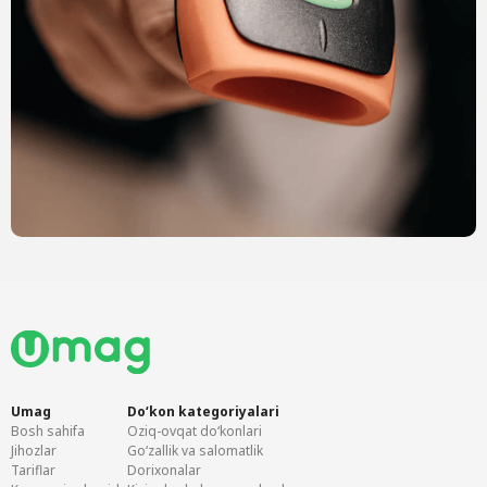
Umag
Doʻkon kategoriyalari
Bosh sahifa
Oziq-ovqat doʻkonlari
Jihozlar
Goʻzallik va salomatlik
Tariflar
Dorixonalar