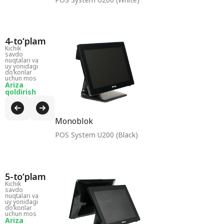
4-toʻplam
Kichik
savdo
nuqtalari va
uy yonidagi
doʻkonlar
uchun mos
Ariza
qoldirish
Monoblok
POS System U200 (Black)
5-toʻplam
Kichik
savdo
nuqtalari va
uy yonidagi
doʻkonlar
uchun mos
Ariza