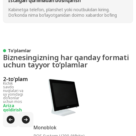
Istalgan qurilmadan boshqarish
Kabinetga telefon, planshet yoki noutbukdan kiring.
Doʻkonda nima boʻlayotganidan doimo xabardor boʻling
Toʻplamlar
Biznesingizning har qanday formati
uchun tayyor to‘plamlar
2-toʻplam
Kichik
savdo
nuqtalari va
uy yonidagi
doʻkonlar
uchun mos
Ariza
qoldirish
Monoblok
POS System U200 (White)