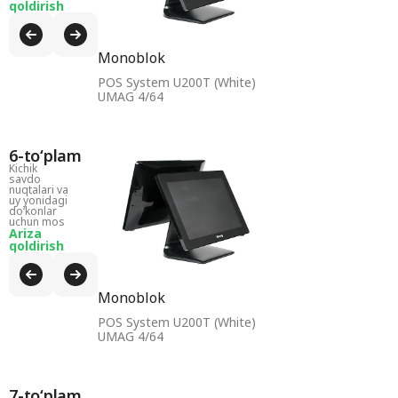
qoldirish
Monoblok
POS System U200T (White)
UMAG 4/64
6-toʻplam
Kichik
savdo
nuqtalari va
uy yonidagi
doʻkonlar
uchun mos
Ariza
qoldirish
Monoblok
POS System U200T (White)
UMAG 4/64
7-toʻplam