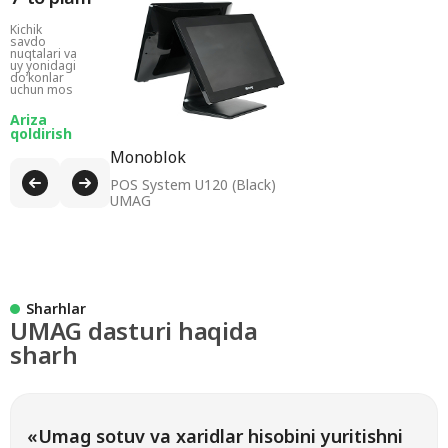
Kichik
savdo
nuqtalari va
uy yonidagi
doʻkonlar
uchun mos
Ariza
qoldirish
Monoblok
POS System U120 (Black)
UMAG
Sharhlar
UMAG dasturi haqida
sharh
«Umag sotuv va xaridlar hisobini yuritishni