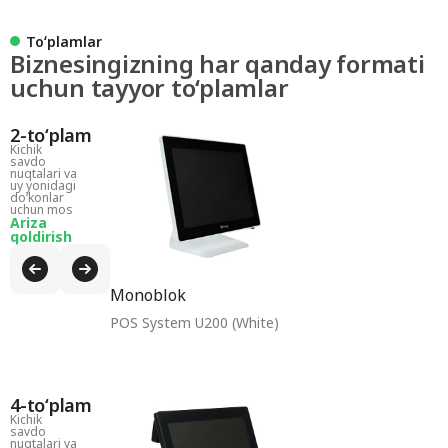
Toʻplamlar
Biznesingizning har qanday formati
uchun tayyor to‘plamlar
2-toʻplam
Kichik
savdo
nuqtalari va
uy yonidagi
doʻkonlar
uchun mos
Ariza
qoldirish
Monoblok
POS System U200 (White)
4-toʻplam
Kichik
savdo
nuqtalari va