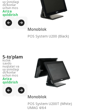
uy yonidagi
doʻkonlar
uchun mos
Ariza
qoldirish
Monoblok
POS System U200 (Black)
5-toʻplam
Kichik
savdo
nuqtalari va
uy yonidagi
doʻkonlar
uchun mos
Ariza
qoldirish
Monoblok
POS System U200T (White)
UMAG 4/64