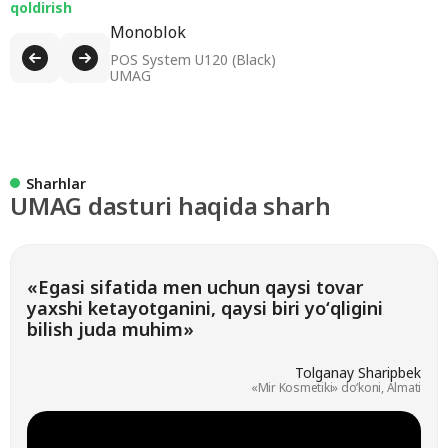
qoldirish
Monoblok
POS System U120 (Black)
UMAG
Sharhlar
UMAG dasturi haqida sha
«Egasi sifatida men uchun qaysi tovar
yaxshi ketayotganini, qaysi biri yoʻqligini
bilish juda muhim»
Tolganay Sharipbek
«Mir Kosmetiki» doʻkoni, Almati