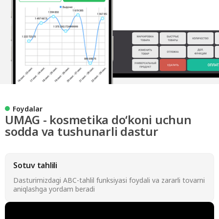
Foydalar
UMAG - kosmetika doʻkoni uchun
sodda va tushunarli dastur
Sotuv tahlili
Dasturimizdagi ABC-tahlil funksiyasi foydali va zararli tovarni
aniqlashga yordam beradi