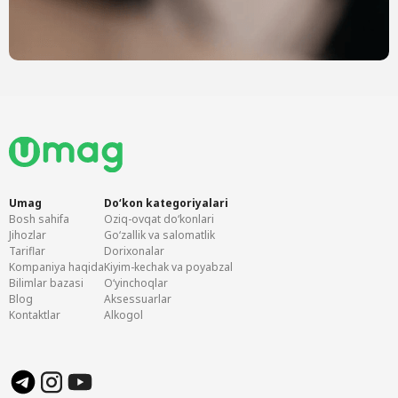
Umag
Doʻkon kategoriyalari
Bosh sahifa
Oziq-ovqat doʻkonlari
Jihozlar
Goʻzallik va salomatlik
Tariflar
Dorixonalar
Kompaniya haqida
Kiyim-kechak va poyabzal
Bilimlar bazasi
Oʻyinchoqlar
Blog
Aksessuarlar
Kontaktlar
Alkogol