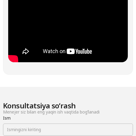
Konsultatsiya soʻrash
Menejer siz bilan eng yaqin ish vaqtida bogʻlanadi
Ism