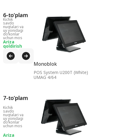
6-toʻplam
Kichik
savdo
nuqtalari va
uy yonidagi
doʻkonlar
uchun mos
Ariza
qoldirish
Monoblok
POS System U200T (White)
UMAG 4/64
7-toʻplam
Kichik
savdo
nuqtalari va
uy yonidagi
doʻkonlar
uchun mos
Ariza